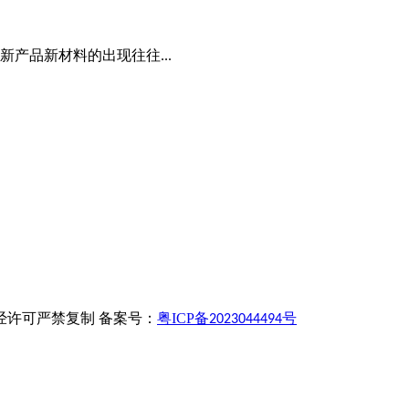
产品新材料的出现往往...
有 未经许可严禁复制 备案号：
粤
ICP
备
号
2023044494